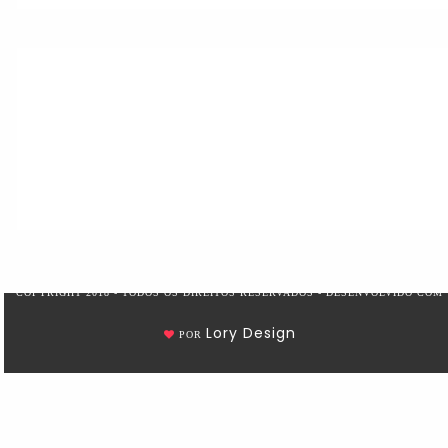
COPYRIGHT 2018 - TODOS OS DIREITOS RESERVADOS - DESENVOLVIDO COM
Lory Design
POR