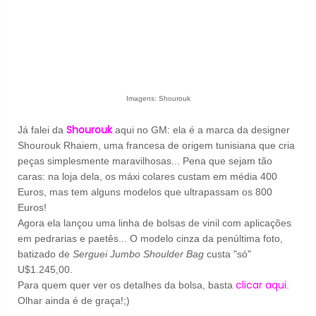
Imagens: Shourouk
Shourouk
Já falei da
aqui no GM: ela é a marca da designer
Shourouk Rhaiem, uma francesa de origem tunisiana que cria
peças simplesmente maravilhosas... Pena que sejam tão
caras: na loja dela, os máxi colares custam em média 400
Euros, mas tem alguns modelos que ultrapassam os 800
Euros!
Agora ela lançou uma linha de bolsas de vinil com aplicações
em pedrarias e paetês... O modelo cinza da penúltima foto,
batizado de
Serguei Jumbo Shoulder Bag
custa "só"
U$1.245,00.
clicar aqui
Para quem quer ver os detalhes da bolsa, basta
.
Olhar ainda é de graça!;)