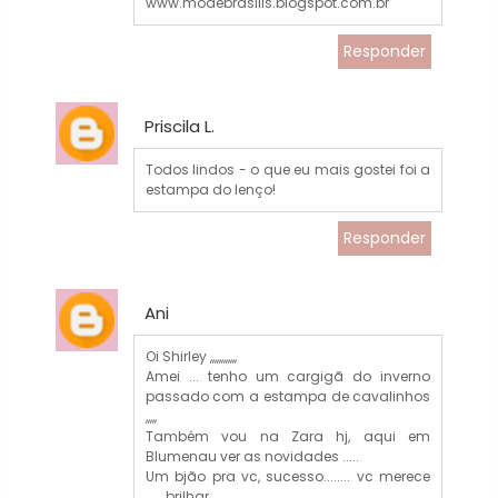
www.modebrasilis.blogspot.com.br
Responder
Priscila L.
Todos lindos - o que eu mais gostei foi a
estampa do lenço!
Responder
Ani
Oi Shirley ,,,,,,,,,,,,
Amei ... tenho um cargigã do inverno
passado com a estampa de cavalinhos
,,,,,
Também vou na Zara hj, aqui em
Blumenau ver as novidades .....
Um bjão pra vc, sucesso........ vc merece
..... brilhar ...