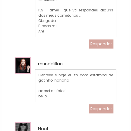
P.S - ameiiii que vc respondeu alguns
dos meus cometários .....
Obrigada
Bjocas mil
Ani
Responder
mundolillac
Genteee e hoje eu to com estampa de
gatinho! hahaha
adorei as fotos!
beijo
Responder
Naat