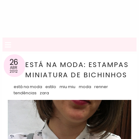
≡
26
ESTÁ NA MODA: ESTAMPAS
ABR
2012
MINIATURA DE BICHINHOS
está na moda
estilo
miu miu
moda
renner
tendências
zara