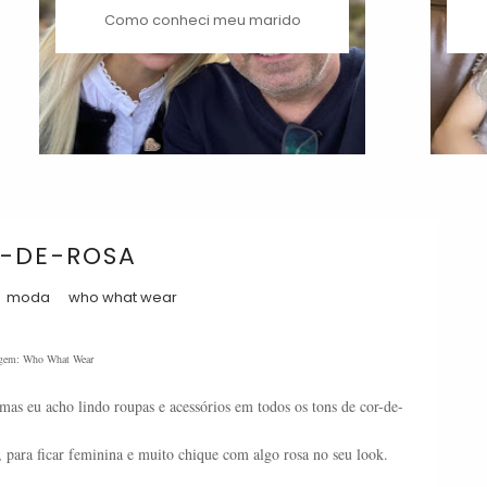
Como conheci meu marido
R-DE-ROSA
moda
who what wear
gem: Who What Wear
mas eu acho lindo roupas e acessórios em todos os tons de cor-de-
ara ficar feminina e muito chique com algo rosa no seu look.