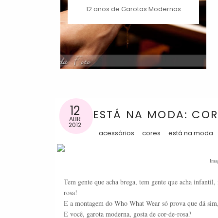
12 anos de Garotas Modernas
12
ESTÁ NA MODA: CO
ABR
2012
acessórios
cores
está na moda
Ima
Tem gente que acha brega, tem gente que acha infantil, 
rosa!
E a montagem do Who What Wear só prova que dá sim, p
E você, garota moderna, gosta de cor-de-rosa?