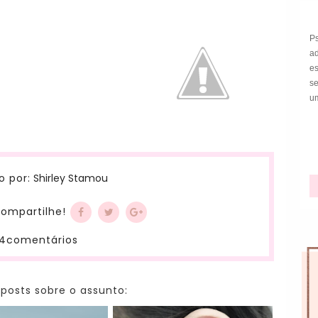
P
a
e
s
um
Shirley Stamou
o por:
ompartilhe!
4comentários
 posts sobre o assunto: