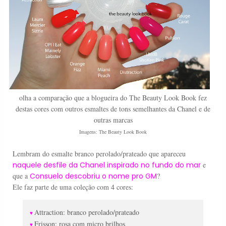
olha a comparação que a blogueira do The Beauty Look Book fez
destas cores com outros esmaltes de tons semelhantes da Chanel e de
outras marcas
Imagens: The Beauty Look Book
Lembram do esmalte branco perolado/prateado que apareceu
naquele desfile da Chanel inspirado no fundo do mar
e
que a
Consuelo descobriu o nome pro GM
?
Ele faz parte de uma coleção com 4 cores:
Attraction: branco perolado/prateado
♥
Frisson: rosa com micro brilhos
♥