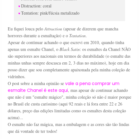
Distraction: coral
♥
Tentation: pink/fúcsia metalizado
♥
Eu fiquei louca pelo
Attraction
(apesar de dizerem que mancha
horrores durante a esmaltação) e o
Tentation
.
Apesar de continuar achando o que escrevi em 2010, quando tinha
apenas um esmalte Chanel, o
Black Satin
: os esmaltes da Chanel NÃO
são superiores aos nacionais em termos de durabilidade (o esmalte das
minhas unhas sempre descasca em 2, 3 dias no máximo), hoje em dia
posso dizer que sou completamente apaixonada pela minha coleção de
vidrinhos.
O post sobre a minha opinião se
vale a pena comprar um
esmalte Chanel é este aqui
, mas apesar de continuar achando
que não é um "esmalte mágico", minha coleção só não é maior porque
no Brasil ele custa caríssimo (aqui 92 reais e lá fora entre 22 e 26
dólares, preço das edições limitadas como os esmaltes desta coleção
acima)...
O esmalte não faz mágica, mas a embalagem e as cores são tão lindas
que dá vontade de ter todos!