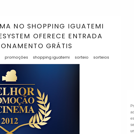
MA NO SHOPPING IGUATEMI
NESYSTEM OFERECE ENTRADA
CIONAMENTO GRÁTIS
promoções
shopping iguatemi
sorteio
sorteios
P
a
e
s
um