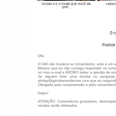
OCEAN´S 8, O FILME QUE VOCÊ VAI
LINDA 
QUE...
0 
Postar
Olá,
O GM não modera os comentários, este é um es
Mesmo que eu não consiga responder os comen
no meu e-mail e ADORO saber a opinião de voc
Se alguém tiver uma dúvida ou pergunta 
shirley@garotasmodernas.com que eu respond
Obrigada pela compreensão e pelo comentário
beijos!
ATENÇÃO: Comentários grosseiros, desrespeit
vendas serão deletados.