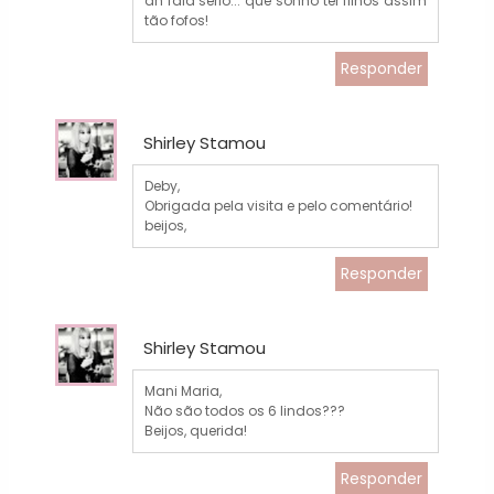
ah fala sério... que sonho ter filhos assim
tão fofos!
Responder
Shirley Stamou
Deby,
Obrigada pela visita e pelo comentário!
beijos,
Responder
Shirley Stamou
Mani Maria,
Não são todos os 6 lindos???
Beijos, querida!
Responder