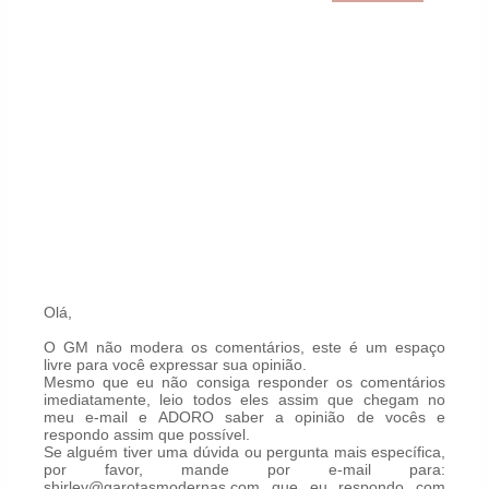
Olá,
O GM não modera os comentários, este é um espaço
livre para você expressar sua opinião.
Mesmo que eu não consiga responder os comentários
imediatamente, leio todos eles assim que chegam no
meu e-mail e ADORO saber a opinião de vocês e
respondo assim que possível.
Se alguém tiver uma dúvida ou pergunta mais específica,
por favor, mande por e-mail para:
shirley@garotasmodernas.com que eu respondo com