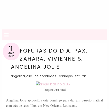
≡
11
FOFURAS DO DIA: PAX,
MAR
2012
ZAHARA, VIVIENNE &
ANGELINA JOLIE
angelina jolie
celebridades
crianças
fofuras
Imagem: Just Jared
Angelina
Jolie
aproveitou este domingo para dar
um
passeio matinal
com três de
seus filhos
em New
Orleans
, Louisiana.