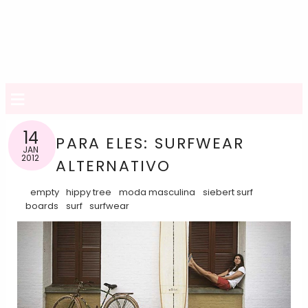
≡
14
PARA ELES: SURFWEAR
JAN
2012
ALTERNATIVO
empty
hippy tree
moda masculina
siebert surf
boards
surf
surfwear