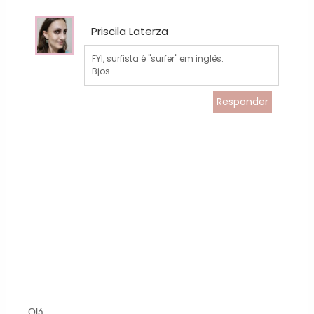
Priscila Laterza
FYI, surfista é "surfer" em inglês.
Bjos
Responder
Olá,