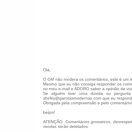
Olá,
O GM não modera os comentários, este é um es
Mesmo que eu não consiga responder os comen
no meu e-mail e ADORO saber a opinião de voc
Se alguém tiver uma dúvida ou pergunta 
shirley@garotasmodernas.com que eu respond
Obrigada pela compreensão e pelo comentário
beijos!
ATENÇÃO: Comentários grosseiros, desrespeit
vendas serão deletados.