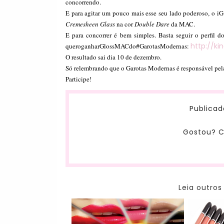
concorrendo.
E para agitar um pouco mais esse seu lado poderoso, o i
Cremesheen Glass
na cor
Double Dare
da MAC.
E para concorrer é bem simples. Basta
seguir o perfil 
http://ki
queroganharGlossMACdo#
GarotasModernas:
O resultado sai dia 10 de dezembro.
Só relembrando que o Garotas Modernas é responsável pel
Participe!
Publicad
Gostou? C
Leia outros