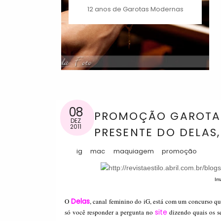
12 anos de Garotas Modernas
08
PROMOÇÃO GAROTAS
DEZ
2011
PRESENTE DO DELAS
ig
mac
maquiagem
promoção
Im
Delas
O
, canal feminino do iG, está com um concurso que
site
só você responder a pergunta no
dizendo quais os se