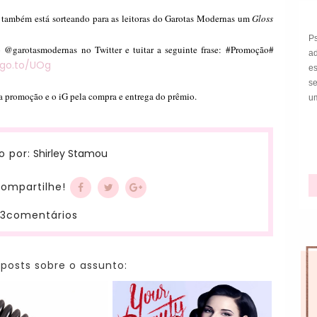
G também está sorteando para as leitoras do Garotas Modernas um
Gloss
P
do @garotasmodernas no Twitter e tuitar a seguinte frase: #Promoção#
a
ngo.to/UOg
e
s
a promoção e o iG pela compra e entrega do prêmio.
um
Shirley Stamou
o por:
ompartilhe!
3comentários
 posts sobre o assunto: