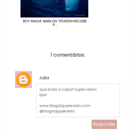
BOY MAGIA: MARLON TEIXEIRA RECEBE
P...
1 comentários:
Julia
que linda a capa!! super verao
bjss
www.blogdajupenedo.com
@blogdajupenedo
Responder