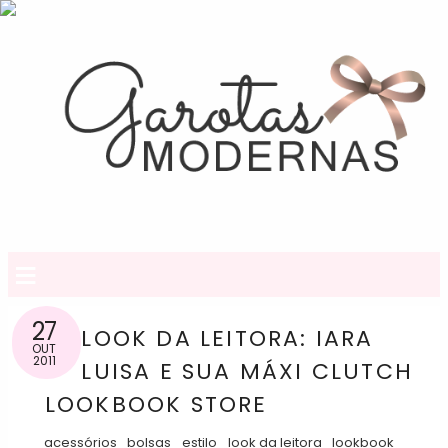
≡
27
LOOK DA LEITORA: IARA
OUT
2011
LUISA E SUA MÁXI CLUTCH
LOOKBOOK STORE
acessórios
bolsas
estilo
look da leitora
lookbook