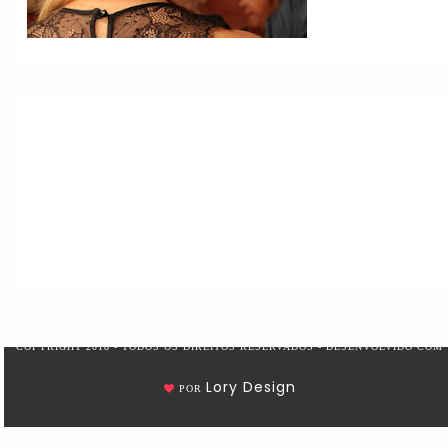
COPYRIGHT 2018 - TODOS OS DIREITOS RESERVADOS - DESENVOLVIDO COM
Lory Design
POR