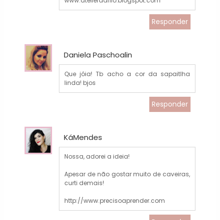
www.atelierdafilo.blogspot.com
Responder
Daniela Paschoalin
Que jóia! Tb acho a cor da sapaitlha
linda! bjos
Responder
KáMendes
Nossa, adorei a ideia!
Apesar de não gostar muito de caveiras,
curti demais!
http://www.precisoaprender.com