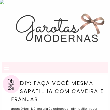
≡
05
DIY: FAÇA VOCÊ MESMA
OUT
2011
SAPATILHA COM CAVEIRA E
FRANJAS
acessórios
bárbara krás calçados
diy
estilo
faça