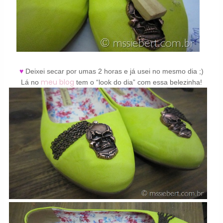
♥
Deixei secar por umas 2 horas e já usei no mesmo dia ;)
meu blog
Lá no
tem o “look do dia” com essa belezinha!