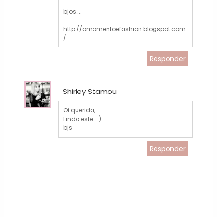
bjos....
http://omomentoefashion.blogspot.com
/
Responder
Shirley Stamou
Oi querida,
Lindo este...:)
bjs
Responder