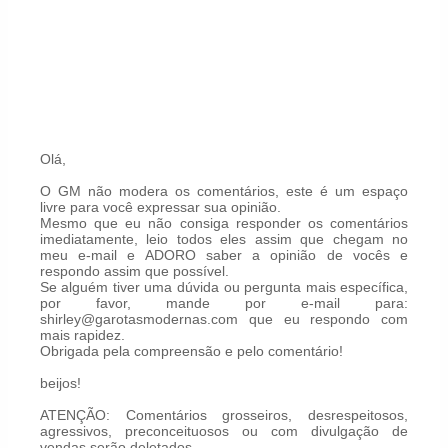
Olá,
O GM não modera os comentários, este é um espaço
livre para você expressar sua opinião.
Mesmo que eu não consiga responder os comentários
imediatamente, leio todos eles assim que chegam no
meu e-mail e ADORO saber a opinião de vocês e
respondo assim que possível.
Se alguém tiver uma dúvida ou pergunta mais específica,
por favor, mande por e-mail para:
shirley@garotasmodernas.com que eu respondo com
mais rapidez.
Obrigada pela compreensão e pelo comentário!
beijos!
ATENÇÃO: Comentários grosseiros, desrespeitosos,
agressivos, preconceituosos ou com divulgação de
vendas serão deletados.