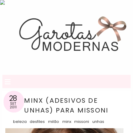
≡
28
MINX (ADESIVOS DE
SET
2011
UNHAS) PARA MISSONI
beleza
desfiles
milão
minx
missoni
unhas