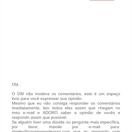
Olá,
O GM não modera os comentários, este é um espaço
livre para você expressar sua opinião.
Mesmo que eu não consiga responder os comentários
imediatamente, leio todos eles assim que chegam no
meu e-mail e ADORO saber a opinião de vocês e
respondo assim que possível.
Se alguém tiver uma dúvida ou pergunta mais específica,
por favor, mande por e-mail para:
shirley@garotasmodernas.com que eu respondo com