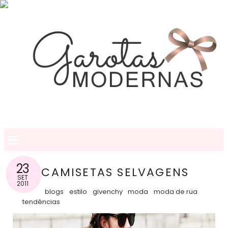
≡
23
CAMISETAS SELVAGENS
SET
2011
blogs
estilo
givenchy
moda
moda de rua
tendências