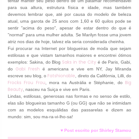
tentar manter seu peso dentro de um patamar recomendável
para sua altura, estrutura física e idade, mas também
devemos lembrar que, até por causa do modelo de beleza
atual, uma garota de 25 anos com 1,60 e 60 quilos pode se
sentir "acima do peso", apesar de estar dentro do que é
"normal" para uma mulher adulta. Se Marilyn fosse uma jovem
atriz nos dias de hoje, talvez ela seria considerada cheinha.
Fui procurar na Internet por blogueiras de moda que sejam
estilosas e que vistam tamanhos maiores e encontrei ótimos
Saks in the City
exemplos: Sakina, do Blog
é de Paris, Gabi,
Gabi Fresh
do
é americana e vive em NY, Jay Miranda
Fatshionable
escreve seu blog, o
, direto da Califórnia, Lilli, do
Frocks Frou Frou
Big
, mora na Austrália e Stéphanie, do
Beauty
, nasceu na Suiça e vive em Paris.
Lindas, estilosas, generosas nas formas e no senso de estilo,
elas são blogueiras tamanho G (ou GG) que não se intimidam
com as modelos esquálidas das passarelas e dizem ao
mundo: sim, sou ma-ra-vi-lho-sa!
♥ Post escrito por Shirley Stamou