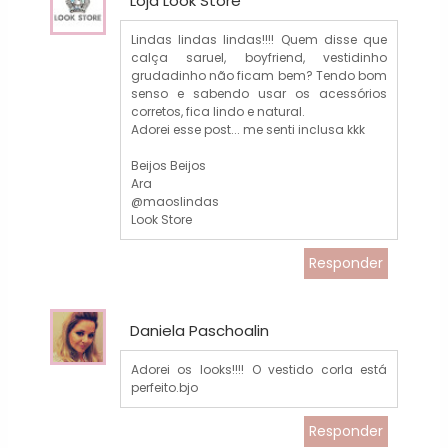
Loja Look Store
Lindas lindas lindas!!!! Quem disse que
calça saruel, boyfriend, vestidinho
grudadinho não ficam bem? Tendo bom
senso e sabendo usar os acessórios
corretos, fica lindo e natural.
Adorei esse post... me senti inclusa kkk
Beijos Beijos
Ara
@maoslindas
Look Store
Responder
Daniela Paschoalin
Adorei os looks!!!! O vestido corla está
perfeito.bjo
Responder