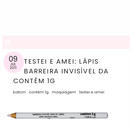
≡
09
TESTEI E AMEI: LÁPIS
JUL
2011
BARREIRA INVISÍVEL DA
CONTÉM 1G
batom
contém 1g
maquiagem
testei e amei