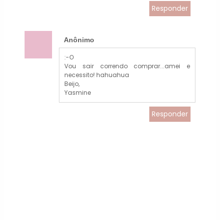
Responder
Anônimo
:-O
Vou sair correndo comprar...amei e
necessito! hahuahua
Beijo,
Yasmine
Responder