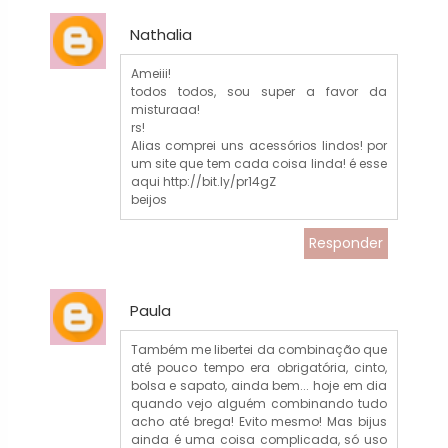
Nathalia
Ameiii!
todos todos, sou super a favor da
misturaaa!
rs!
Alias comprei uns acessórios lindos! por
um site que tem cada coisa linda! é esse
aqui http://bit.ly/pr14gZ
beijos
Responder
Paula
Também me libertei da combinação que
até pouco tempo era obrigatória, cinto,
bolsa e sapato, ainda bem... hoje em dia
quando vejo alguém combinando tudo
acho até brega! Evito mesmo! Mas bijus
ainda é uma coisa complicada, só uso