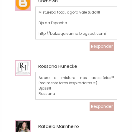
Unknown
Mistureba total, agora vale tudo!!!!
Bjs da Espanha
http://balzaquieanna.blogspot.com/
Responder
Rossana Hunecke
Adoro a mistura nos acessórios!!!
Realmente fotos inspiradoras =)
Bjoss!!!
Rossana
Responder
Rafaela Marinheiro