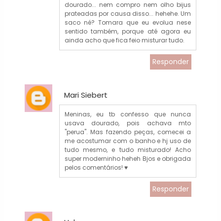
dourado... nem compro nem olho bijus
prateadas por causa disso... hehehe. Um
saco né? Tomara que eu evolua nese
sentido também, porque até agora eu
ainda acho que fica feio misturar tudo.
Responder
Mari Siebert
Meninas, eu tb confesso que nunca
usava dourado, pois achava mto
"perua". Mas fazendo peças, comecei a
me acostumar com o banho e hj uso de
tudo mesmo, e tudo misturado! Acho
super moderninho heheh Bjos e obrigada
pelos comentários! ♥
Responder