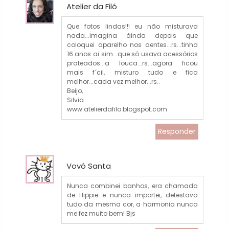
Atelier da Filó
Que fotos lindas!!! eu não misturava
nada...imagina áinda depois que
coloquei aparelho nos dentes...rs...tinha
16 anos ai sim...que só usava acessórios
prateados...a louca...rs...agora ficou
mais f´cil, misturo tudo e fica
melhor...cada vez melhor...rs..
Beijo,
Silvia
www.atelierdafilo.blogspot.com
Responder
Vovó Santa
Nunca combinei banhos, era chamada
de Hippie e nunca importei, detestava
tudo da mesma cor, a harmonia nunca
me fez muito bem! Bjs