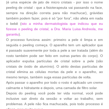
(é uma espécie de jato de micro cristais - por isso o nome
peeling de cristal - que a fisioterapeuta vai passando na face,
sempre na direção correta para não machucar), grávidas
também podem fazer, pois é só "por fora", não afeta em nada
o bebê (
isto a minha dermatologista que indicou que eu
fizesse o peeling de cristal, a Dra. Maria Luisa Andreola, me
garantiu
).
O processo funciona assim: primeiro a pele é limpa e em
seguida o peeling começa. O aparelho tem um aplicador que
é passado suavemente por toda a pele a ser tratada (além do
rosto também pode ser feito em outras partes do corpo). O
aplicador expulsa partículas de cristal sobre a pele (são
cristais de óxido de alumínio). O atrito destas partículas de
cristal elimina as células mortas da pele e o aparelho, ao
mesmo tempo, também suga essas partículas de volta.
Após passar o aparelho por todo o rosto é aplicado um creme
calmante e hidratante e depois, uma camada de filtro solar.
Depois do peeling você pode ter vida normal, você pode
inclusive sair direto da sessão e voltar ao trabalho, sem
problemas. A pele não fica machucada, pois todo processo é