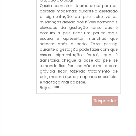
Olá, adoro o blog!
Queria comentar só uma coisa para as
garotas modernas: durante a gestação
a pigmentação da pele sofre várias
mudanças devido aos níveis hormonais
elevados da gestação, tanto que é
comum a pele ficar um pouco mais
escura e apresentar manchas que
somem após o parto. Fazer peeling
durante a gestação pode fazer com que
essas pigmentação "extra", que é
transitória, chegue a base da pele, se
tornando fixa. Por isso não é muito bom
grávida ficar fazendo tratamento de
pele, mesmo que seja apenas superficial
e não faça mal ao bebê.
Beijos!!!!!!!!!
Responder