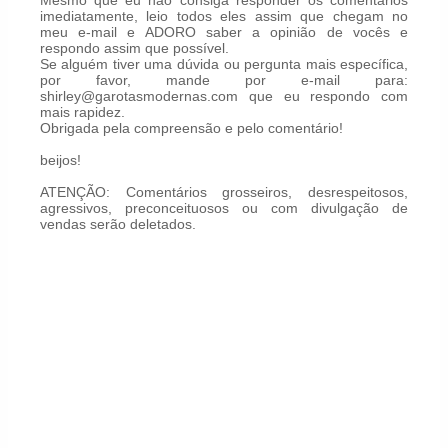
Mesmo que eu não consiga responder os comentários
imediatamente, leio todos eles assim que chegam no
meu e-mail e ADORO saber a opinião de vocês e
respondo assim que possível.
Se alguém tiver uma dúvida ou pergunta mais específica,
por favor, mande por e-mail para:
shirley@garotasmodernas.com que eu respondo com
mais rapidez.
Obrigada pela compreensão e pelo comentário!
beijos!
ATENÇÃO: Comentários grosseiros, desrespeitosos,
agressivos, preconceituosos ou com divulgação de
vendas serão deletados.