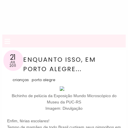
≡
21
ENQUANTO ISSO, EM
JUL
2011
PORTO ALEGRE...
crianças
porto alegre
Bichinho de pelúcia da Exposição Mundo Microscópico do
Museu da PUC-RS
Imagem: Divulgação
Enfim, férias escolares!
Tempo de mamães de todo Brasil curtirem seus pimpolhos em