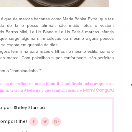
o é que de marcas bacanas como Maria Bonita Extra, que faz
do de lá e posso afirmar: são muito fofos e vestem
 Barros Mini, Le Lis Blanc e Le Lis Petit à marcas infantis
pre que surge alguma mini coleção ou mesmo alguns poucos
 se esgota em questão de dias.
is agora tem linha para mães e filhas no mesmo estilo, como o
a marca. Com palmilhas super confortáveis, são perfeitas
vam o "combinadinho"?
que há de melhor na moda
infantil,
é publicada todas as quartas-
agnin,
Garota Moderna e que também assina o
Mami Canguru
Shirley Stamou
o por:
ompartilhe!