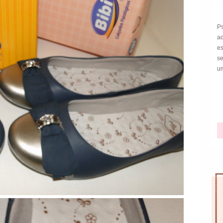
P
a
e
s
um