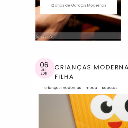
12 anos de Garotas Modernas
06
CRIANÇAS MODERNA
JUL
2011
FILHA
crianças modernas
moda
sapatos