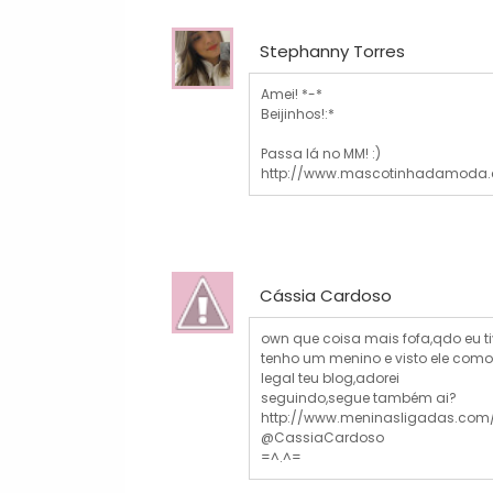
Stephanny Torres
Amei! *-*
Beijinhos!:*
Passa lá no MM! :)
http://www.mascotinhadamoda
Cássia Cardoso
own que coisa mais fofa,qdo eu ti
tenho um menino e visto ele como 
legal teu blog,adorei
seguindo,segue também ai?
http://www.meninasligadas.com
@CassiaCardoso
=^.^=