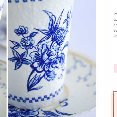
P
a
e
s
um