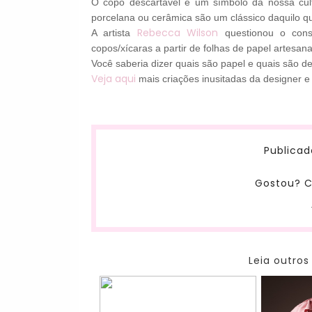
O
copo descartável
é um símbolo da
nossa
cu
porcelana ou
cerâmica
são um clássico daquilo q
Rebecca
Wilson
A artista
questionou
o
con
copos/xícaras
a partir de folhas
de papel artesana
Você saberia dizer
quais
são papel
e quais são
de
Veja aqui
mais criações inusitadas da designer e
Publicad
Gostou? C
Leia outros