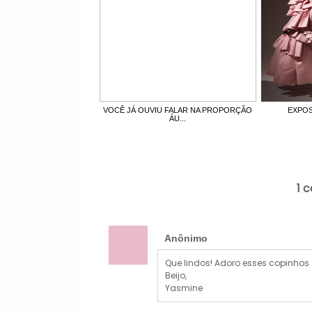
VOCÊ JÁ OUVIU FALAR NA PROPORÇÃO
EXPOS
ÁU...
1 
Anônimo
Que lindos! Adoro esses copinhos 
Beijo,
Yasmine