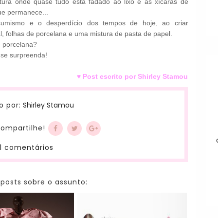
ltura onde quase tudo está fadado ao lixo
e as xícaras de
ue permanece...
sumismo
e o desperdício dos tempos de hoje, ao criar
l
,
folhas de
porcelana e
uma mistura
de pasta de papel
.
 porcelana
?
 se surpreenda!
♥ Post escrito por Shirley Stamou
Shirley Stamou
o por:
ompartilhe!
1 comentários
 posts sobre o assunto: