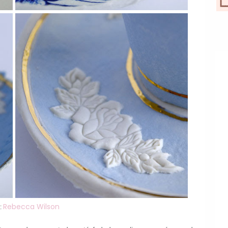
Rebecca
Wilson
: