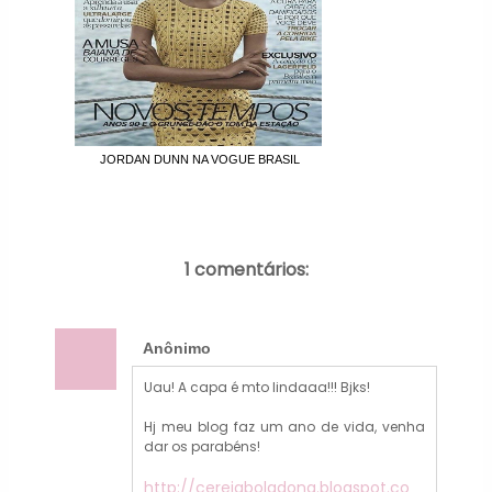
JORDAN DUNN NA VOGUE BRASIL
1 comentários:
Anônimo
Uau! A capa é mto lindaaa!!! Bjks!
Hj meu blog faz um ano de vida, venha
dar os parabéns!
http://cerejaboladona.blogspot.co