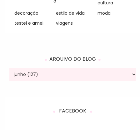
o
cultura
decoração
estilo de vida
moda
testei e amei
viagens
ARQUIVO DO BLOG
FACEBOOK