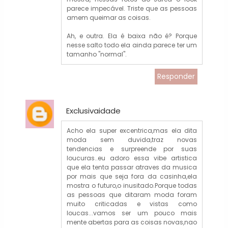
parece impecável. Triste que as pessoas
amem queimar as coisas.
Ah, e outra. Ela é baixa não é? Porque
nesse salto todo ela ainda parece ter um
tamanho "normal".
Responder
Exclusivaidade
Acho ela super excentrica,mas ela dita
moda sem duvida,traz novas
tendencias e surpreende por suas
loucuras..eu adoro essa vibe artistica
que ela tenta passar atraves da musica
por mais que seja fora da casinha,ela
mostra o futuro,o inusitado.Porque todas
as pessoas que ditaram moda foram
muito criticadas e vistas como
loucas...vamos ser um pouco mais
mente abertas para as coisas novas,nao