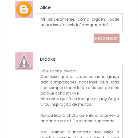
Alice
Aff sinceramente, como alguém pode
achar isso "divertido" e engraçado? ¬¬
Responder
Brooke
Só eu achei divino?
Confesso que as vezes só acho graça
das composições nonsense dela. Mas
fico sempre olhando detalhe por detalhe
porque acho incrível.
Não acho que foi a toa que a Lady Gaga
virou inspiração de muitos.
Nunca ficará chato ou entendiante vê-la
andando por aí. Ela sempre supreende.
p.s: Peninha o incidente dos seios a
mostra, nessas fotos do Jared o look