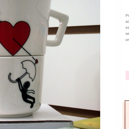
P
a
e
s
um