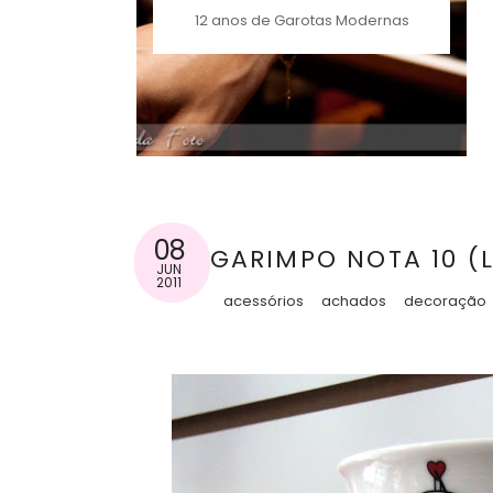
12 anos de Garotas Modernas
08
GARIMPO NOTA 10 (
JUN
2011
acessórios
achados
decoração