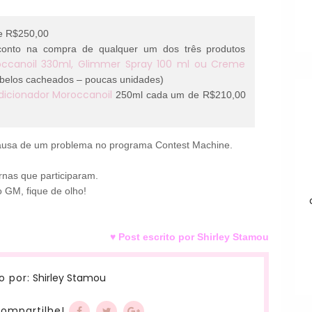
de R$250,00
onto na compra de qualquer um dos três produtos
occanoil 330ml, Glimmer Spray 100 ml ou Creme
cabelos cacheados – poucas unidades)
icionador Moroccanoil
250ml cada um de R$210,00
 causa de um problema no programa Contest Machine.
nas que participaram.
GM, fique de olho!
♥ Post escrito por Shirley Stamou
Shirley Stamou
o por:
ompartilhe!