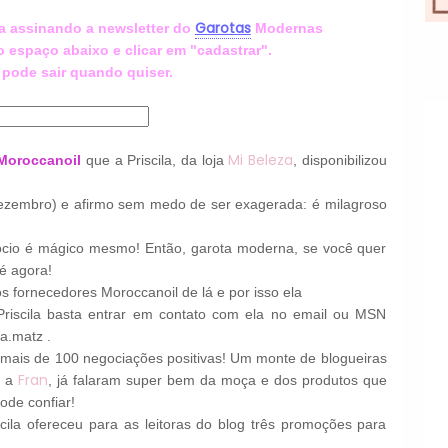
Garotas
 assinando a newsletter do
Modernas
 espaço abaixo e clicar em "cadastrar".
ê pode sair quando quiser.
Mi Beleza
Moroccanoil
que a Priscila, da loja
, disponibilizou
zembro) e afirmo sem medo de ser exagerada: é milagroso
ócio é mágico mesmo! Então, garota moderna, se você quer
é agora!
s fornecedores Moroccanoil de lá e por isso ela
riscila basta entrar em contato com ela no email ou MSN
la.matz .
mais de 100 negociações positivas! Um monte de blogueiras
Fran
 a
, já falaram super bem da moça e dos produtos que
ode confiar!
cila ofereceu para as leitoras do blog três promoções para