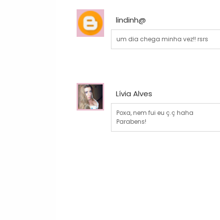
lindinh@
um dia chega minha vez!! rsrs
Lívia Alves
Poxa, nem fui eu ç.ç haha
Parabens!