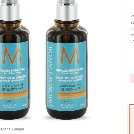
P
a
e
s
um
magens: Google