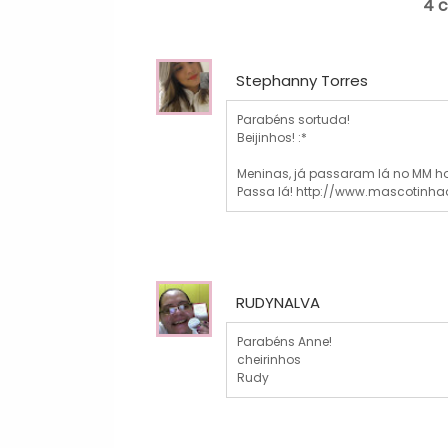
4 
Stephanny Torres
Parabéns sortuda!
Beijinhos! :*
Meninas, já passaram lá no MM h
Passa lá! http://www.mascotin
RUDYNALVA
Parabéns Anne!
cheirinhos
Rudy