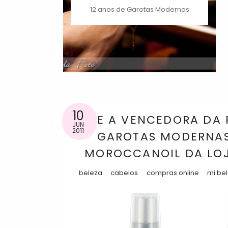
12 anos de Garotas Modernas
10
E A VENCEDORA DA
JUN
2011
GAROTAS MODERNAS 
MOROCCANOIL DA LOJA
beleza
cabelos
compras online
mi be