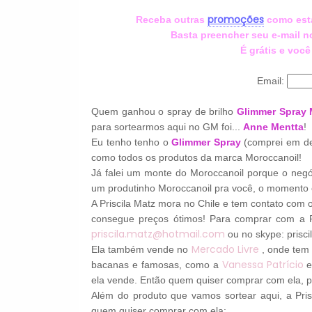
promoções
Receba outras
como esta
Basta preencher seu e-mail no
É grátis e voc
Email:
Quem ganhou o spray de brilho
Glimmer Spray
para sortearmos aqui no GM foi...
Anne Mentta
!
Eu tenho tenho o
Glimmer Spray
(comprei em de
como todos os produtos da marca Moroccanoil!
Já falei um monte do Moroccanoil porque o neg
um produtinho Moroccanoil pra você, o momento 
A Priscila Matz mora no Chile e tem contato com o
consegue preços ótimos! Para comprar com a P
priscila.matz@hotmail.com
ou no skype: prisci
Mercado Livre
Ela também vende no
, onde tem 
Vanessa Patrício
bacanas e famosas, como a
e
ela vende. Então quem quiser comprar com ela, p
Além do produto que vamos sortear aqui, a Pris
quem quiser comprar com ela: