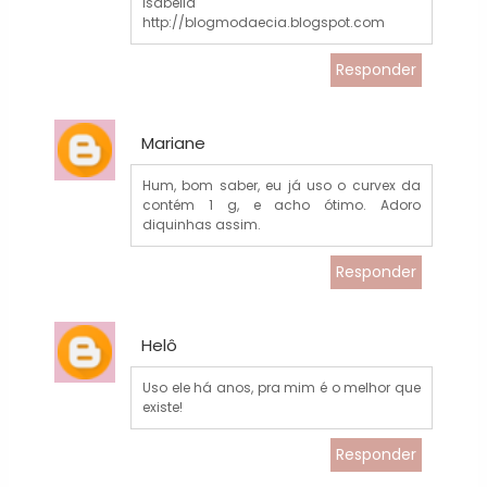
Isabella
http://blogmodaecia.blogspot.com
Responder
Mariane
Hum, bom saber, eu já uso o curvex da
contém 1 g, e acho ótimo. Adoro
diquinhas assim.
Responder
Helô
Uso ele há anos, pra mim é o melhor que
existe!
Responder