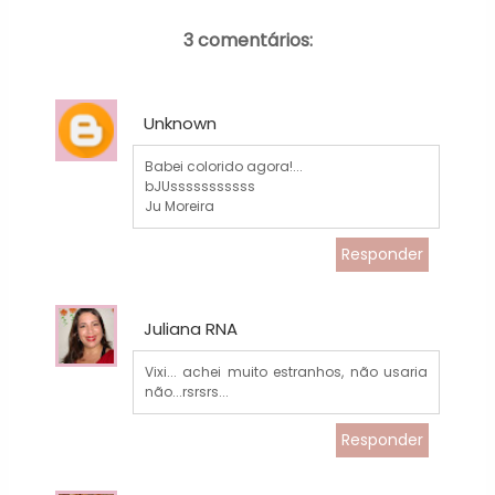
3 comentários:
Unknown
Babei colorido agora!...
bJUsssssssssss
Ju Moreira
Responder
Juliana RNA
Vixi... achei muito estranhos, não usaria
não...rsrsrs...
Responder