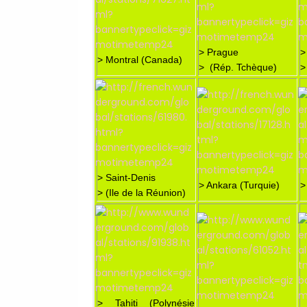
> Prague
>
> Montral (Canada)
> (Rép. Tchèque)
>
> Saint-Denis
> Ankara (Turquie)
>
> (Ile de la Réunion)
> Tahiti (Polynésie