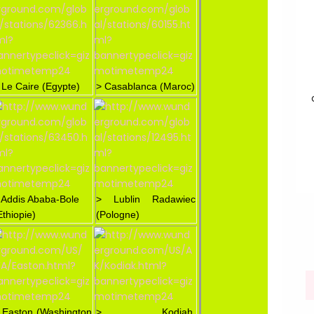
 Le Caire (Egypte)
> Casablanca (Maroc)
 Addis Ababa-Bole
> Lublin Radawiec
Ethiopie)
(Pologne)
 Easton (Washington
> Kodiah,