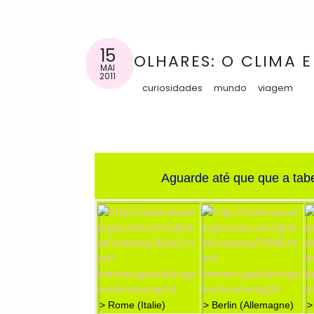
15
OLHARES: O CLIMA 
MAI
2011
curiosidades
mundo
viagem
Aguarde até que que a tabela s
> Rome (Italie)
> Berlin (Allemagne)
>