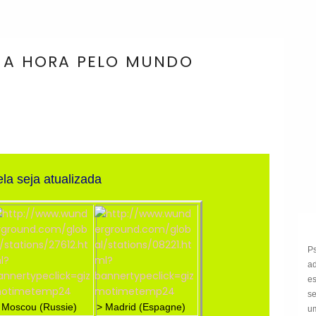
E A HORA PELO MUNDO
eja atualizada
P
a
e
s
 Moscou (Russie)
> Madrid (Espagne)
um