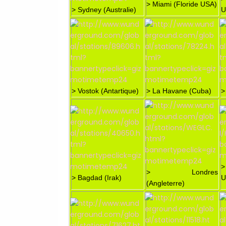
> Miami (Floride USA)
> Sydney (Australie)
U
> Vostok (Antartique)
> La Havane (Cuba)
>
>
> Londres
> Bagdad (Irak)
U
(Angleterre)