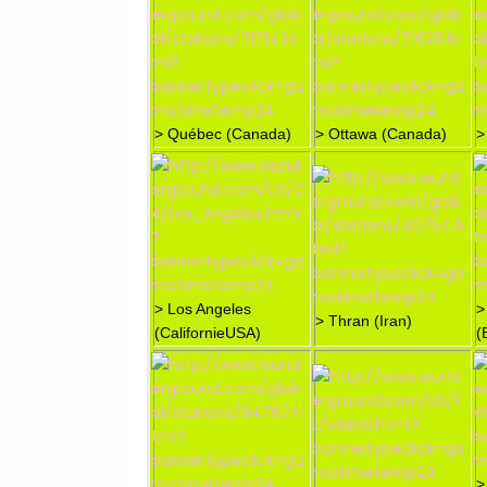
> Québec (Canada)
> Ottawa (Canada)
>
> Los Angeles
>
> Thran (Iran)
(CalifornieUSA)
(
>