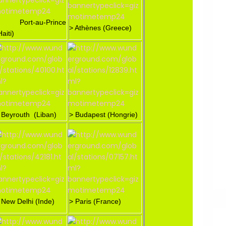
 Port-au-Prince
> Athènes (Greece)
Haiti)
 Beyrouth (Liban)
> Budapest (Hongrie)
 New Delhi (Inde)
> Paris (France)