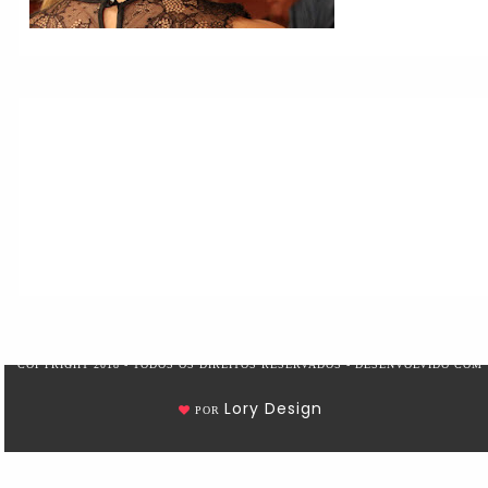
COPYRIGHT 2018 - TODOS OS DIREITOS RESERVADOS - DESENVOLVIDO COM
Lory Design
POR