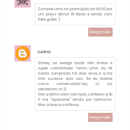
Comprei uma na promoção da ASOS por
um preço ótimo! 18 libras e ainda com
frete gratis :)
Responder
Luana
Shirley, as wedge boots são lindas e
super confortáveis! Tenho uma da All
Saints comprada há dois anos e q faz
mto sucesso qdo uso. Se eu tivesse
como comercializá-las, c/ ctz
venderiam, rs ;D
Das q tenho visto nas lojas, confesso q tb
ñ me "apaixonei" ainda por nenhuma.
Mas a busca continua...
Responder