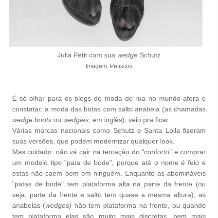
Julia Petit com sua
wedge
Schutz
Imagem: Petiscos
É só olhar para os blogs de moda de rua no mundo afora e
constatar: a moda das botas com salto anabela (as chamadas
wedge boots
ou
wedgies
, em inglês), veio pra ficar.
Várias marcas nacionais como Schutz e Santa Lolla fizeram
suas versões, que podem modernizar qualquer look.
Mas cuidado: não vá cair na tentação do "conforto" e comprar
um modelo tipo "pata de bode", porque até o nome é feio e
estas não caem bem em ninguém. Enquanto as abomináveis
"patas de bode" tem plataforma alta na parte da frente (ou
seja, parte da frente e salto tem quase a mesma altura), as
anabelas (
wedges)
não tem plataforma na frente, ou quando
tem plataforma elas são muito mais discretas, bem mais