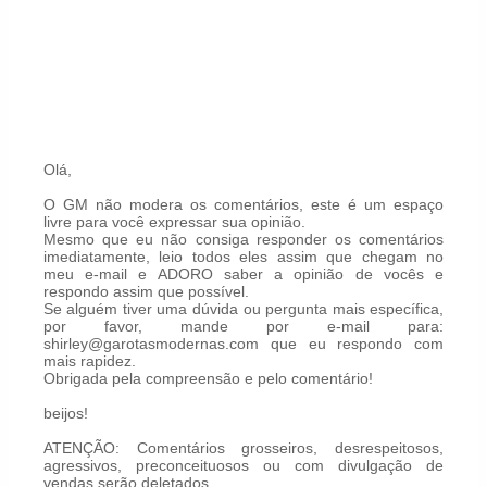
Olá,
O GM não modera os comentários, este é um espaço
livre para você expressar sua opinião.
Mesmo que eu não consiga responder os comentários
imediatamente, leio todos eles assim que chegam no
meu e-mail e ADORO saber a opinião de vocês e
respondo assim que possível.
Se alguém tiver uma dúvida ou pergunta mais específica,
por favor, mande por e-mail para:
shirley@garotasmodernas.com que eu respondo com
mais rapidez.
Obrigada pela compreensão e pelo comentário!
beijos!
ATENÇÃO: Comentários grosseiros, desrespeitosos,
agressivos, preconceituosos ou com divulgação de
vendas serão deletados.