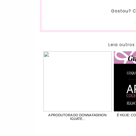
Gostou? C
Leia outros
A PRODUTORA DO DONNA FASHION
É HOJE: C
IGUATE...