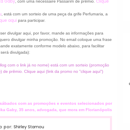
ika Gaby
Clique
, com uma nécessaire Passarim de prêmio.
u
, está com um sorteio de uma peça da grife Perfumaria, a
ique aqui
para participar.
er divulgar aqui, por favor, mande as informações para
quero divulgar minha promoção. No email coloque uma frase
ande exatamente conforme modelo abaixo, para facilitar
será divulgada):
log com o link já no nome) está com um sorteio (promoção
 de prêmio. Clique aqui (link da promo no "clique aqui")
 os sábados com as promoções e eventos selecionados por
ika Gaby, 35 anos, advogada, que mora em Florianópolis
Shirley Stamou
o por: