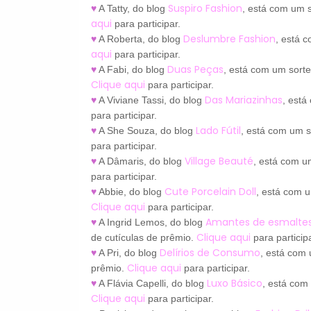
Suspiro Fashion
♥
A Tatty, do blog
, está com um s
aqui
para participar.
Deslumbre Fashion
♥
A Roberta, do blog
, está 
aqui
para participar.
Duas Peças
♥
A Fabi, do blog
, está com um sorte
Clique aqui
para participar.
Das Mariazinhas
♥
A Viviane Tassi, do blog
, est
para participar.
Lado Fútil
♥
A She Souza, do blog
, está com um s
para participar.
Village Beauté
♥
A Dâmaris, do blog
, está com u
para participar.
Cute Porcelain Doll
♥
Abbie, do blog
, está com 
Clique aqui
para participar.
Amantes de esmalte
♥
A Ingrid Lemos, do blog
Clique
aqui
de cutículas de prêmio.
para participa
Delírios de Consumo
♥
A Pri, do blog
, está com
Clique aqui
prêmio.
para participar.
Luxo Básico
♥
A Flávia Capelli, do blog
, está com
Clique aqui
para participar.