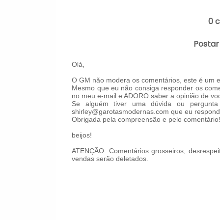
0 
Postar
Olá,
O GM não modera os comentários, este é um es
Mesmo que eu não consiga responder os comen
no meu e-mail e ADORO saber a opinião de voc
Se alguém tiver uma dúvida ou pergunta 
shirley@garotasmodernas.com que eu respond
Obrigada pela compreensão e pelo comentário
beijos!
ATENÇÃO: Comentários grosseiros, desrespeit
vendas serão deletados.