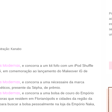
P
a
e
s
um
ustração: Kanabo
s Modernas
, e concorra a um kit fofo com um iPod Shuffle
 iG, em comemoração ao lançamento do Makeover iG de
s Modernas
, e concorra a uma nécessaire da marca
éticos, presente da Sépha, de prêmio.
s Modernas
, e concorra a uma bolsa de couro do Empório
oras que residem em Florianópolis e cidades da região da
 para buscar a bolsa pessoalmente na loja da Empório Naka,