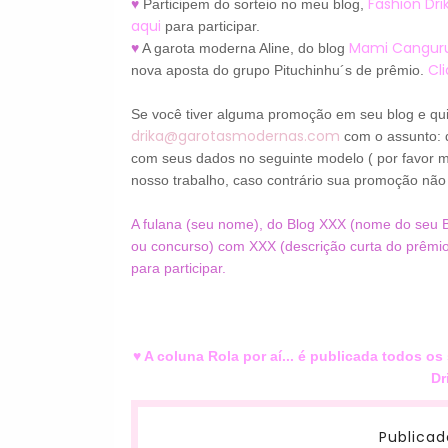
Fashion Dr
♥
Participem do sorteio no meu blog,
aqui
para participar.
Mami Cangur
♥
A garota moderna Aline, do blog
Cl
nova aposta do grupo Pituchinhu´s de prêmio.
Se você tiver alguma promoção em seu blog e quis
drika@garotasmodernas.com
com o assunto: 
com seus dados no seguinte modelo ( por favor m
nosso trabalho, caso contrário sua promoção não 
A fulana (seu nome), do Blog XXX (nome do seu B
ou concurso) com XXX (descrição curta do prêmio)
para participar.
♥ A coluna Rola por aí... é publicada todos
Dr
Publicad