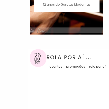
12 anos de Garotas Modernas
26
ROLA POR AÍ ...
MAR
2011
eventos
promoções
rola por aí