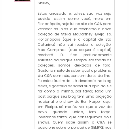
Shirley,
Estou arrasada e, talvez, sua voz seja
ouvida: assim como você, moro em
Florianópolis, hoje fui no site da C&A para
verificar as lojas que receberão a nova
coleção de Stella McCartney e,veja só,
Florianópolis (que é a capital de Sta
Catarina) não vai receber a coleção!
Mas Campinas (que sequer é capital)
receberá. Eu fico profundamente
entristecida porque sempre, em todas as
coleções, somos deixadas de fora.
Gostaria muito de saber qual o problema
da C&A com nós, consumidores da Ilha.
Eu estou frustrada. Já desabafei no blog
deles, e gostaria de saber sua opinião. Se
for como a minha, por favor, faça um
post porque seu blog tem uma projeção
nacional e o show de Ben Harper, aqui
em Floripa, só me fez ver que a voz do
povo, quando unida, tem força.
Insistimos tanto, que conseguimos dois
shows. Quem sabe assim, a C&A se
posicione sobre o porquê de SEMPRE nos