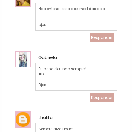
Nao entendi essa das medidas dela...
bjus
Responder
Gabriela
Eu acho ela linda sempre!!
=D
Bjos
Responder
thalita
Sempre diva!Linda!