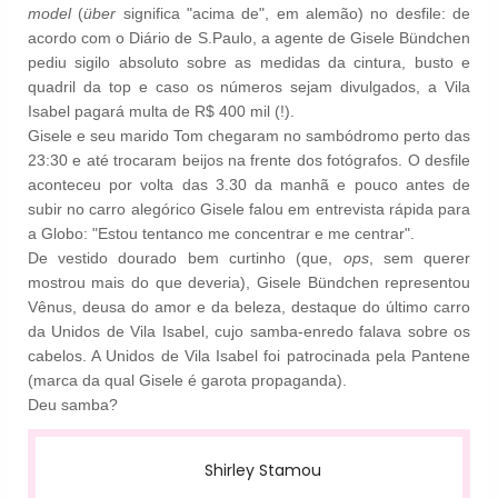
model
(
über
significa "acima de", em alemão) no desfile: de
acordo com o
Diário de S.Paulo, a agente de Gisele Bündchen
pediu sigilo absoluto sobre as medidas da cintura, busto e
quadril da top e caso os números sejam divulgados, a Vila
Isabel pagará multa de R$ 400 mil (!).
Gisele e seu marido Tom chegaram no sambódromo perto das
23:30 e até trocaram beijos na frente dos fotógrafos. O desfile
aconteceu por volta das 3.30 da manhã e pouco antes de
subir no carro alegórico Gisele falou em entrevista rápida para
a Globo: "Estou tentanco me concentrar e me centrar".
De vestido dourado bem curtinho (que,
ops
, sem querer
mostrou mais do que deveria), Gisele Bündchen representou
Vênus, deusa do amor e da beleza, destaque do último carro
da Unidos de Vila Isabel, cujo samba-enredo falava sobre os
cabelos. A Unidos de Vila Isabel foi patrocinada pela Pantene
(marca da qual Gisele é garota propaganda).
Deu samba?
Shirley Stamou