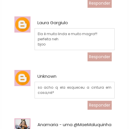
Responder
Laura Gargiulo
Ela é muito linda e muito magra!!!
perfeita neh
bjoo
Responder
Unknown
so acho q ela esqueceu a cintura em
casa,né?
Responder
Anamaria - uma @MaeMaluquinha