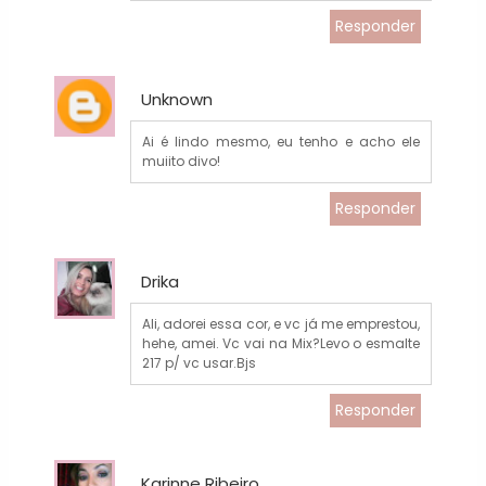
Responder
Unknown
Ai é lindo mesmo, eu tenho e acho ele
muiito divo!
Responder
Drika
Ali, adorei essa cor, e vc já me emprestou,
hehe, amei. Vc vai na Mix?Levo o esmalte
217 p/ vc usar.Bjs
Responder
Karinne Ribeiro