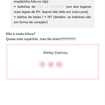
maçãzinha fofa no clip)
Top of the Rock
♥
balinhas do
(um dos lugares
mais legais de NY, depois falo dele em outro post)
♥
latinha de balas I
♥
NY (detalhe: as balinhas são
em forma de coração!)
Não é muita fofura?
Quase tudo supérfulo, mas tão lindo!!!!!!!!!!!!!!!!!
Shirley Stamou