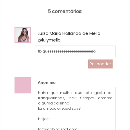
5 comentários:
Luíza Maria Hollanda de Mello
@lulymello
tb queeeeeeeeeeeeeeeeeeeeeero
Responder
Anônimo
Haha que mulher que não gosta de
tranqueirinhas, né? Sempre compro
alguma coisinha.
Eu amooo o rebud save!
beijoss
larosaablogspot.com