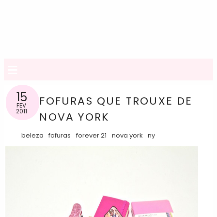
≡
15
FOFURAS QUE TROUXE DE
FEV
2011
NOVA YORK
beleza
fofuras
forever 21
nova york
ny