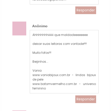
Responder
Anônimo
Ahhhhhhhiiiiiii que maldadeeeeeeee
deixar suas leitoras com vontade!!!!
Muito fofos!!!
Beijinhos...
Vania
www.vaniabijoux.com.br - lindas bijoux
de pele
www.batomvermelho.com.br - universo
feminino
Responder