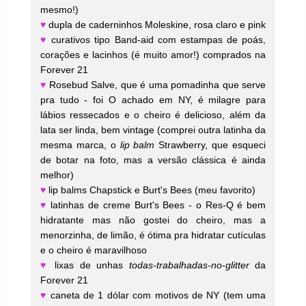
mesmo!)
♥
dupla de caderninhos Moleskine, rosa claro e pink
♥
curativos tipo Band-aid com estampas de poás,
corações e lacinhos (é muito amor!) comprados na
Forever 21
♥
Rosebud Salve, que é uma pomadinha que serve
pra tudo - foi O achado em NY, é milagre para
lábios ressecados e o cheiro é delicioso, além da
lata ser linda, bem vintage (comprei outra latinha da
mesma marca, o
lip balm
Strawberry, que esqueci
de botar na foto, mas a versão clássica é ainda
melhor)
♥
lip balms Chapstick e Burt's Bees (meu favorito)
♥
latinhas de creme Burt's Bees - o Res-Q é bem
hidratante mas não gostei do cheiro, mas a
menorzinha, de limão, é ótima pra hidratar cutículas
e o cheiro é maravilhoso
♥
lixas de unhas
todas-trabalhadas-no-glitter
da
Forever 21
♥
caneta de 1 dólar com motivos de NY (tem uma