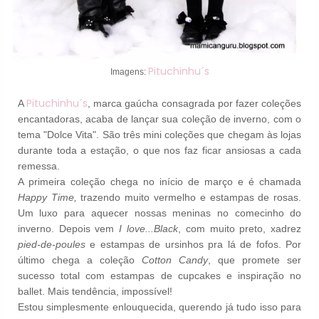
Pituchinhu´s
Imagens:
Pituchinhu´s
A
, marca gaúcha consagrada por fazer coleções
encantadoras, acaba de lançar sua coleção de inverno, com o
tema "Dolce Vita". São três mini coleções que chegam às lojas
durante toda a estação, o que nos faz ficar ansiosas a cada
remessa.
A primeira coleção chega no início de março e é chamada
Happy Time,
trazendo muito vermelho e estampas de rosas.
Um luxo para aquecer nossas meninas no comecinho do
inverno. Depois vem
I love...Black
, com muito preto, xadrez
pied-de-poules
e estampas de ursinhos pra lá de fofos. Por
último chega a coleção
Cotton Candy
, que promete ser
sucesso total com estampas de cupcakes e inspiração no
ballet. Mais tendência, impossível!
Estou simplesmente enlouquecida, querendo já tudo isso para