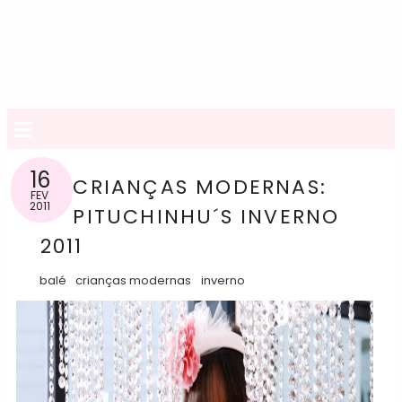
≡
16
CRIANÇAS MODERNAS:
FEV
2011
PITUCHINHU´S INVERNO
2011
balé
crianças modernas
inverno