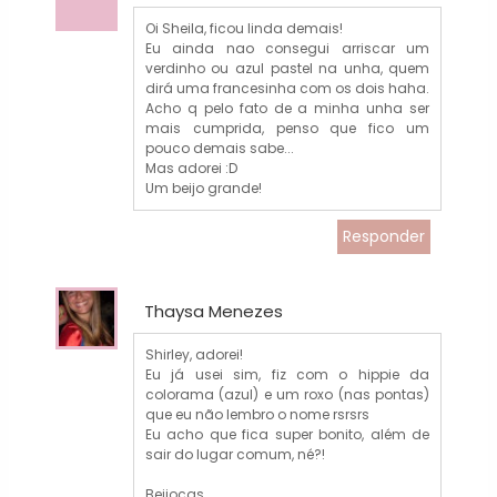
Oi Sheila, ficou linda demais!
Eu ainda nao consegui arriscar um
verdinho ou azul pastel na unha, quem
dirá uma francesinha com os dois haha.
Acho q pelo fato de a minha unha ser
mais cumprida, penso que fico um
pouco demais sabe...
Mas adorei :D
Um beijo grande!
Responder
Thaysa Menezes
Shirley, adorei!
Eu já usei sim, fiz com o hippie da
colorama (azul) e um roxo (nas pontas)
que eu não lembro o nome rsrsrs
Eu acho que fica super bonito, além de
sair do lugar comum, né?!
Beijocas