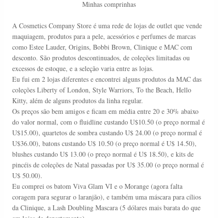
Minhas comprinhas
A Cosmetics Company Store é uma rede de lojas de outlet que vende
maquiagem, produtos para a pele, acessórios e perfumes de marcas
como Estee Lauder, Origins, Bobbi Brown, Clinique e MAC com
desconto. São produtos descontinuados, de coleções limitadas ou
excessos de estoque, e a seleção varia entre as lojas.
Eu fui em 2 lojas diferentes e encontrei alguns produtos da MAC das
coleções Liberty of London, Style Warriors, To the Beach, Hello
Kitty, além de alguns produtos da linha regular.
Os preços são bem amigos e ficam em média entre 20 e 30% abaixo
do valor normal, com o fluidline custando U$10.50 (o preço normal é
U$15.00), quartetos de sombra custando U$ 24.00 (o preço normal é
U$36.00), batons custando U$ 10.50 (o preço normal é U$ 14.50),
blushes custando U$ 13.00 (o preço normal é U$ 18.50), e kits de
pincéis de coleções de Natal passadas por U$ 35.00 (o preço normal é
U$ 50.00).
Eu comprei os batom Viva Glam VI e o Morange (agora falta
coragem para segurar o laranjão), e também uma máscara para cílios
da Clinique, a Lash Doubling Mascara (5 dólares mais barata do que