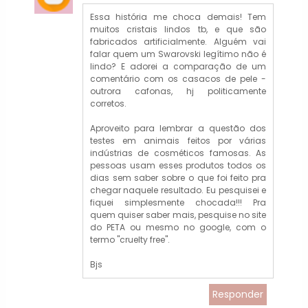
Essa história me choca demais! Tem
muitos cristais lindos tb, e que são
fabricados artificialmente. Alguém vai
falar quem um Swarovski legítimo não é
lindo? E adorei a comparação de um
comentário com os casacos de pele -
outrora cafonas, hj politicamente
corretos.
Aproveito para lembrar a questão dos
testes em animais feitos por várias
indústrias de cosméticos famosas. As
pessoas usam esses produtos todos os
dias sem saber sobre o que foi feito pra
chegar naquele resultado. Eu pesquisei e
fiquei simplesmente chocada!!! Pra
quem quiser saber mais, pesquise no site
do PETA ou mesmo no google, com o
termo "cruelty free".
Bjs
Responder