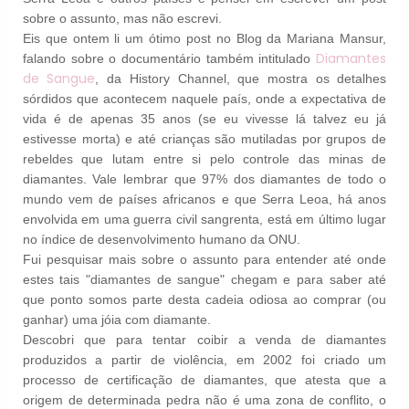
sobre o assunto, mas não escrevi.
Eis que ontem li um ótimo post no Blog da Mariana Mansur,
Diamantes
falando sobre o documentário também intitulado
de Sangue
, da History Channel, que mostra os detalhes
sórdidos que acontecem naquele país, onde a expectativa de
vida é de apenas 35 anos (se eu vivesse lá talvez eu já
estivesse morta) e até crianças são mutiladas por grupos de
rebeldes que lutam entre si pelo controle das minas de
diamantes. Vale lembrar que 97% dos diamantes de todo o
mundo vem de países africanos e que Serra Leoa, há anos
envolvida em uma guerra civil sangrenta, está em último lugar
no índice de desenvolvimento humano da ONU.
Fui pesquisar mais sobre o assunto para entender até onde
estes tais "diamantes de sangue" chegam e para saber até
que ponto somos parte desta cadeia odiosa ao comprar (ou
ganhar) uma jóia com diamante.
Descobri que para tentar coibir a venda de diamantes
produzidos a partir de violência, em 2002 foi criado um
processo de certificação de diamantes, que atesta que a
origem de determinada pedra não é uma zona de conflito, o