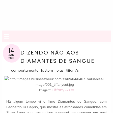
≡
14
DIZENDO NÃO AOS
JAN
2011
DIAMANTES DE SANGUE
comportamento
h. stern
joias
tiffany's
Tiffany & Co
Imagem:
Há algum tempo vi o filme Diamantes de Sangue, com
Leonardo Di Caprio, que mostra as atrocidades cometidas em
Serra Leoa e outros países e pensei em escrever um post