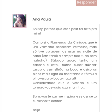
Responder
Ana Paula
Shirley, parece que esse post foi feito pra
mim!
Comprei o Flamenco da Clinique, que é
um vermelho beeeeeem vermelho, mas
só tive coragem de usar na noite de
natal (em família sempre fica tudo bem
hahaha). Sábado agora tenho um
casório e estou numa super dúvida:
tasco o vermelhão na boca e deixo os
olhos mais light ou mantenho a fórmula
olho-escuro-boca-natural?
Considerando que o vestido é um
tomara-que-caia azul marinho...
Bom, vou tentar me inspirar e se der certo
eu venho te contar!
beijo