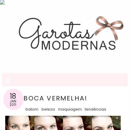
≡
18
BOCA VERMELHA!
JAN
2011
batom
beleza
maquiagem
tendências