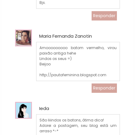
Bjs.
Responder
Maria Fernanda Zanotin
Amooooooooo batom vermelho, virou
paixão antiga hehe
Lindos os seus =)
Beijoo
http://pautafeminina.blogspot.com
Responder
Ieda
São liiindos os batons, ótima dica!
Adorei a postagem, seu blog está um
arraso *-*