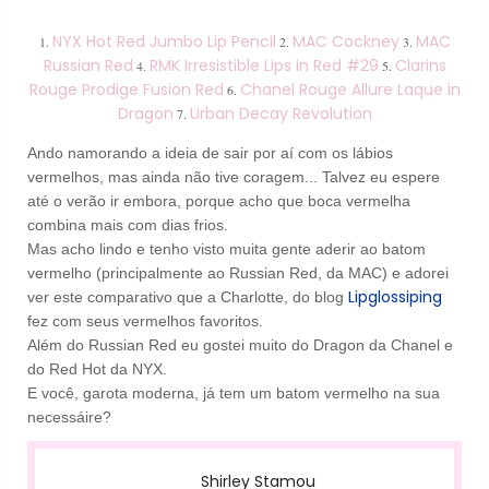
NYX Hot Red Jumbo Lip Pencil
MAC Cockney
MAC
1.
2.
3.
Russian Red
RMK Irresistible Lips in Red #29
Clarins
4.
5.
Rouge Prodige Fusion Red
Chanel Rouge Allure Laque in
6.
Dragon
Urban Decay Revolution
7.
Ando namorando a ideia de sair por aí com os lábios
vermelhos, mas ainda não tive coragem... Talvez eu espere
até o verão ir embora, porque acho que boca vermelha
combina mais com dias frios.
Mas acho lindo e tenho visto muita gente aderir ao batom
vermelho (principalmente ao Russian Red, da MAC) e adorei
Lipglossiping
ver este comparativo que a Charlotte, do blog
fez com seus vermelhos favoritos.
Além do Russian Red eu gostei muito do Dragon da Chanel e
do Red Hot da NYX.
E você, garota moderna, já tem um batom vermelho na sua
necessáire?
Shirley Stamou