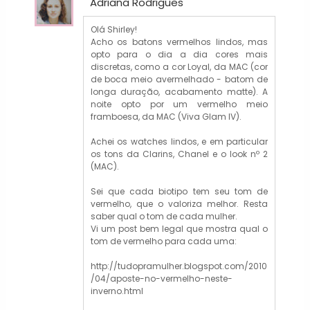
Adriana Rodrigues
Olá Shirley!
Acho os batons vermelhos lindos, mas
opto para o dia a dia cores mais
discretas, como a cor Loyal, da MAC (cor
de boca meio avermelhado - batom de
longa duração, acabamento matte). A
noite opto por um vermelho meio
framboesa, da MAC (Viva Glam IV).
Achei os watches lindos, e em particular
os tons da Clarins, Chanel e o look nº 2
(MAC).
Sei que cada biotipo tem seu tom de
vermelho, que o valoriza melhor. Resta
saber qual o tom de cada mulher.
Vi um post bem legal que mostra qual o
tom de vermelho para cada uma:
http://tudopramulher.blogspot.com/2010
/04/aposte-no-vermelho-neste-
inverno.html