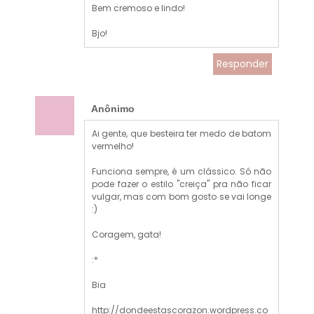
Bem cremoso e lindo!
Bjo!
Responder
Anônimo
Ai gente, que besteira ter medo de batom
vermelho!
Funciona sempre, é um clássico. Só não
pode fazer o estilo "creiça" pra não ficar
vulgar, mas com bom gosto se vai longe
:)
Coragem, gata!
:*
Bia
http://dondeestascorazon.wordpress.co