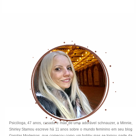
Psicóloga, 47 anos, casada e mãe de uma adorável schnauzer, a Minnie,
Shirley Stamou escreve há 11 anos sobre o mundo feminino em seu blog
Garotas Modernas, que começou como um hobby mas se tornou parte da