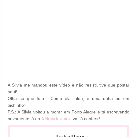
A Silvia me mandou este vídeo e não resisti, tive que postar
aqui!
Olha só que fofo... Como ela falou, é uma unha ou um
bichinho?
P.S.: A Silvia voltou a morar em Porto Alegre e tá escrevendo
A Novidadeira
novamente lá no
, vai lá conferir!
Shirley Stamou