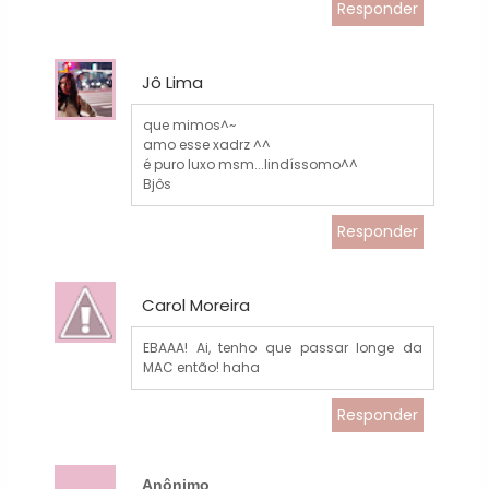
Responder
Jô Lima
que mimos^~
amo esse xadrz ^^
é puro luxo msm...lindíssomo^^
Bjôs
Responder
Carol Moreira
EBAAA! Ai, tenho que passar longe da
MAC então! haha
Responder
Anônimo