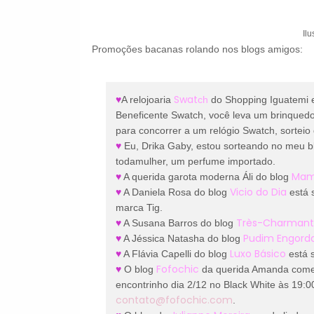
Il
Promoções bacanas rolando nos blogs amigos:
Swat
♥
A relojoaria
ch
do Shopping Iguatemi 
Beneficente Swatch, você leva um brinque
para concorrer a um relógio Swatch, sorteio 
♥
Eu, Drika Gaby, estou sorteando no meu 
todamulher, um perfume importado.
Mam
♥
A querida garota moderna Áli do blog
Vicio do Dia
♥
A Daniela Rosa do blog
está 
marca Tig.
Très-Charman
♥
A Susana Barros do blog
Pudim Engord
♥
A Jéssica Natasha do blog
Luxo Básico
♥
A Flávia Capelli do blog
está s
Fofochic
♥
O blog
da querida Amanda comem
encontrinho dia 2/12 no Black White às 19:0
contato@fofochic.com
.