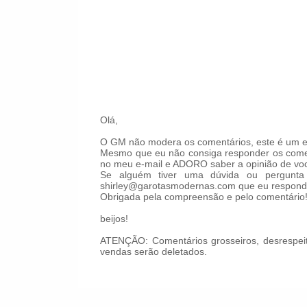
Olá,
O GM não modera os comentários, este é um es
Mesmo que eu não consiga responder os comen
no meu e-mail e ADORO saber a opinião de voc
Se alguém tiver uma dúvida ou pergunta 
shirley@garotasmodernas.com que eu respond
Obrigada pela compreensão e pelo comentário
beijos!
ATENÇÃO: Comentários grosseiros, desrespeit
vendas serão deletados.