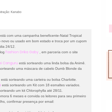
ustração: Kanabo
está com uma campanha beneficente-Natal Tropical
do novo ou usado em bom estado e troca por um cupom
dia 24/12.
Fashion Drika Gaby
blog
, em parceria com o site
i Canguru
está sorteando uma linda bolsa da Animê.
sorteando uma máscara de cabelo Dumb Blonde da
t
está sorteando uma carteira ou bolsa Charlotte.
a
está sorteando um Kit com 18 esmaltes variados.
orteando um kit Chlorophylla até 28/11.
ora 6 meses e convida os leitores para seu primeiro
0hs, confirmar presença por email: