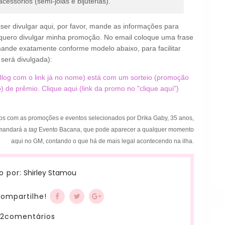
cessórios (semi-jóias e bijuterias).
er divulgar aqui, por favor, mande as informações para
quero divulgar minha promoção. No email coloque uma frase
ande exatamente conforme modelo abaixo, para facilitar
será divulgada):
log com o link já no nome) está com um sorteio (promoção
 de prêmio. Clique aqui (link da promo no "clique aqui")
dos com as promoções e eventos selecionados por Drika Gaby
, 35 anos,
omandará a
tag
Evento Bacana, que pode aparecer a qualquer momento
aqui no GM, contando o que há de mais legal acontecendo na ilha.
Shirley Stamou
o por:
ompartilhe!
2comentários