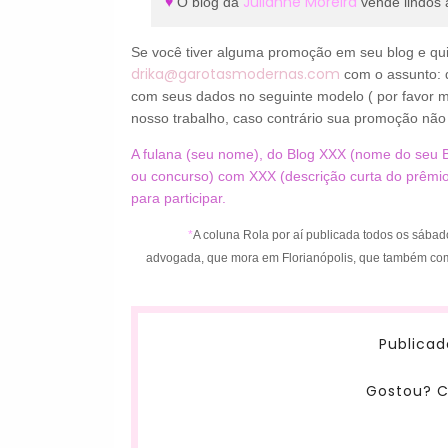
Julianne Moreira
♥
O blog da
vende lindos a
Se você tiver alguma promoção em seu blog e quis
drika@garotasmodernas.com
com o assunto: 
com seus dados no seguinte modelo ( por favor m
nosso trabalho, caso contrário sua promoção não 
A fulana (seu nome), do Blog XXX (nome do seu B
ou concurso) com XXX (descrição curta do prêmio)
para participar.
*
A coluna Rola por aí publicada todos os sába
advogada, que mora em Florianópolis, que também c
Publicad
Gostou? C