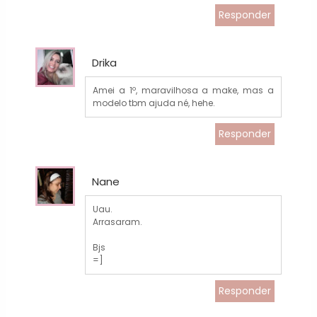
Responder
Drika
Amei a 1º, maravilhosa a make, mas a
modelo tbm ajuda né, hehe.
Responder
Nane
Uau.
Arrasaram.
Bjs
=]
Responder