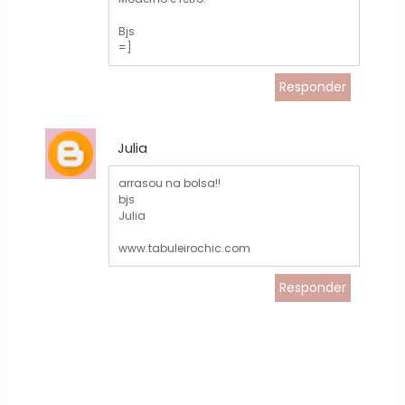
Bjs
=]
Responder
Julia
arrasou na bolsa!!
bjs
Julia
www.tabuleirochic.com
Responder