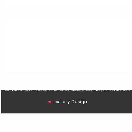
COPYRIGHT 2018 - TODOS OS DIREITOS RESERVADOS - DESENVOLVIDO COM
Lory Design
POR