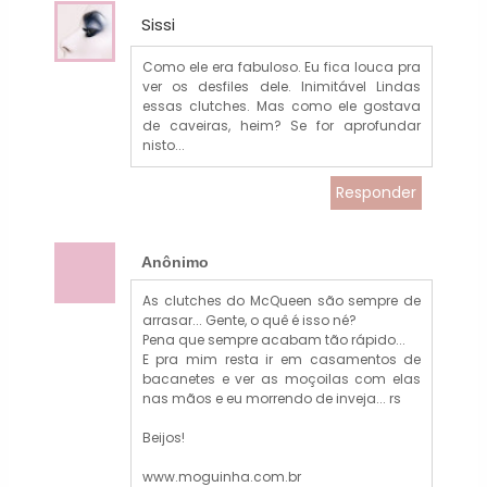
Sissi
Como ele era fabuloso. Eu fica louca pra
ver os desfiles dele. Inimitável Lindas
essas clutches. Mas como ele gostava
de caveiras, heim? Se for aprofundar
nisto...
Responder
Anônimo
As clutches do McQueen são sempre de
arrasar... Gente, o quê é isso né?
Pena que sempre acabam tão rápido...
E pra mim resta ir em casamentos de
bacanetes e ver as moçoilas com elas
nas mãos e eu morrendo de inveja... rs
Beijos!
www.moguinha.com.br