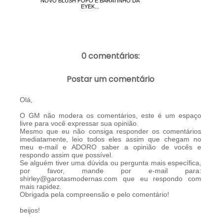
NOVO BLUSH FOFO E BARATINHO DA
EYEK...
0 comentários:
Postar um comentário
Olá,
O GM não modera os comentários, este é um espaço
livre para você expressar sua opinião.
Mesmo que eu não consiga responder os comentários
imediatamente, leio todos eles assim que chegam no
meu e-mail e ADORO saber a opinião de vocês e
respondo assim que possível.
Se alguém tiver uma dúvida ou pergunta mais específica,
por favor, mande por e-mail para:
shirley@garotasmodernas.com que eu respondo com
mais rapidez.
Obrigada pela compreensão e pelo comentário!
beijos!