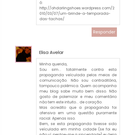
ó:
http://ohdarlingshoes.wordpress.com/2
010/03/07/um-brinde-a-temporada-
das-tachas/
Responder
Elisa Avelar
Minha querida,
Sou sim... totalmente contra esta
propaganda veículada pelos meios de
comunicação. Não sou contraditória,
tampouco polêmica. Quem acompanha
meu blog sabe muito bem disso. Não
gosto de polemizar e meu comentário
nào tem este intuito... de coração.
Mas acredito que a propaganda foi
ofensiva em uma questão puramente
racial. Apenas isso.
Bem, se esta propaganda tivesse sido
veículada em minha cidade (se foi eu
não ví, perdoe-me a sinceridade) eu teria