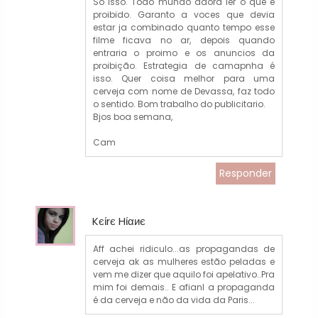
Só isso. Todo mundo adora ler o que é
proibido. Garanto a voces que devia
estar ja combinado quanto tempo esse
filme ficava no ar, depois quando
entraria o proimo e os anuncios da
proibição. Estrategia de camapnha é
isso. Quer coisa melhor para uma
cerveja com nome de Devassa, faz todo
o sentido. Bom trabalho do publicitario.
Bjos boa semana,
Cam
Responder
Kєίrє Hίαиє
Aff achei ridiculo...as propagandas de
cerveja ak as mulheres estão peladas e
vem me dizer que aquilo foi apelativo..Pra
mim foi demais.. E afianl a propaganda
é da cerveja e não da vida da Paris...