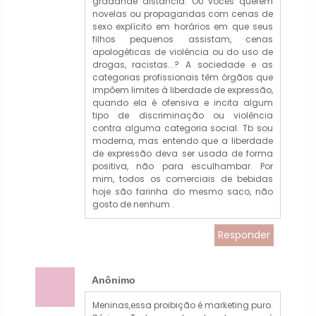
graaande distância. OU vocês querem
novelas ou propagandas com cenas de
sexo explícito em horários em que seus
filhos pequenos assistam, cenas
apologéticas de violência ou do uso de
drogas, racistas...? A sociedade e as
categorias profissionais têm órgãos que
impõem limites à liberdade de expressão,
quando ela é ofensiva e incita algum
tipo de discriminação ou violência
contra alguma categoria social. Tb sou
moderna, mas entendo que a liberdade
de expressão deva ser usada de forma
positiva, não para esculhambar. Por
mim, todos os comerciais de bebidas
hoje são farinha do mesmo saco, não
gosto de nenhum .
Responder
Anônimo
Meninas,essa proibição é marketing puro.