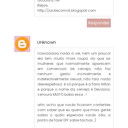
ditadura, né?
Beijos,
http://jackecomck.blogspot.com
Responder
Unknown
nossaaaaa nada a ver, nem um pouco!
ela tem muito mais roupa do que as
mulheres que normalmente aparecem
em comerciasi de cerveja, não faz
nenhum gesto incrivelmente e
indefectivelmente sexual, não fala nada
desrespeitoso. é só porque é a Paris Hilton
e porque o nome da cerveja é Devassa.
censura MUITO boba essa...!
ahh, acho que vocês ficariam contentes
com saber que eu quero que mais gente
saiba o quão especiais vocês são, a
ponto de fazer DIY sobre tachas ;)