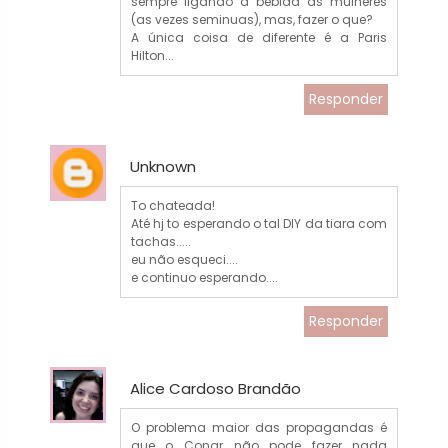
sempre ligando a bebida às mulheres
(as vezes seminuas), mas, fazer o que?
A única coisa de diferente é a Paris
Hilton...
Responder
Unknown
To chateada!
Até hj to esperando o tal DIY da tiara com
tachas.....
eu não esqueci....
e continuo esperando....
Responder
Alice Cardoso Brandão
O problema maior das propagandas é
que o Conar não pode fazer nada