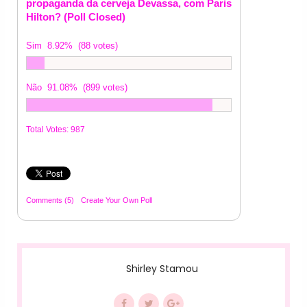
propaganda da cerveja Devassa, com Paris
Hilton? (Poll Closed)
Sim
8.92%
(88 votes)
Não
91.08%
(899 votes)
Total Votes:
987
Comments
(5)
Create Your Own Poll
Shirley Stamou