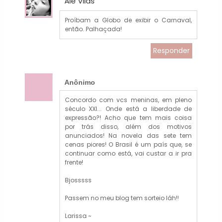
Ale Vilas
Proíbam a Globo de exibir o Carnaval,
então. Palhaçada!
Responder
Anônimo
Concordo com vcs meninas, em pleno
século XXI... Onde está a liberdade de
expressão?! Acho que tem mais coisa
por trás disso, além dos motivos
anunciados! Na novela das sete tem
cenas piores! O Brasil é um país que, se
continuar como está, vai custar a ir pra
frente!
Bjosssss
Passem no meu blog tem sorteio láh!!
Larissa ~