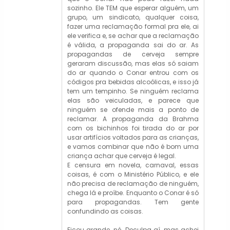
sozinho. Ele TEM que esperar alguém, um
grupo, um sindicato, qualquer coisa,
fazer uma reclamação formal pra ele, ai
ele verifica e, se achar que a reclamação
é válida, a propaganda sai do ar. As
propagandas de cerveja sempre
geraram discussão, mas elas só saiam
do ar quando o Conar entrou com os
códigos pra bebidas alcoólicas, e isso já
tem um tempinho. Se ninguém reclama
elas são veiculadas, e parece que
ninguém se ofende mais a ponto de
reclamar. A propaganda da Brahma
com os bichinhos foi tirada do ar por
usar artifícios voltados para as crianças,
e vamos combinar que não é bom uma
criança achar que cerveja é legal.
E censura em novela, carnaval, essas
coisas, é com o Ministério Público, e ele
não precisa de reclamação de ninguém,
chega lá e proíbe. Enquanto o Conar é só
para propagandas. Tem gente
confundindo as coisas.
Ficou grande, né. Deculpa aí, mas achei