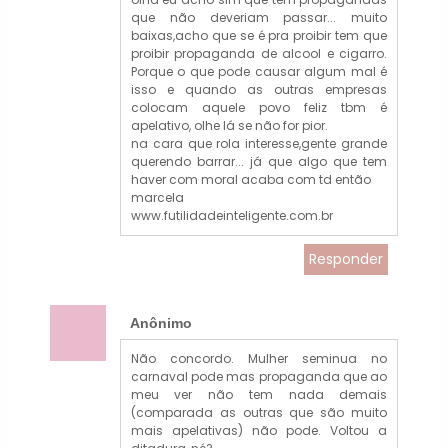
que não deveriam passar... muito
baixas,acho que se é pra proibir tem que
proibir propaganda de alcool e cigarro.
Porque o que pode causar algum mal é
isso e quando as outras empresas
colocam aquele povo feliz tbm é
apelativo, olhe lá se não for pior.
na cara que rola interesse,gente grande
querendo barrar... já que algo que tem
haver com moral acaba com td então
marcela
www.futilidadeinteligente.com.br
Responder
Anônimo
Não concordo. Mulher seminua no
carnaval pode mas propaganda que ao
meu ver não tem nada demais
(comparada as outras que são muito
mais apelativas) não pode. Voltou a