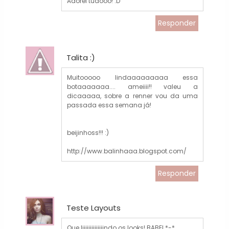
Adorei tudooo! :D
Responder
Talita :)
Muitooooo lindaaaaaaaaa essa
botaaaaaaa.... ameiiii!! valeu a
dicaaaaa, sobre a renner vou da uma
passada essa semana já!
beijinhoss!!! :)
http://www.balinhaaa.blogspot.com/
Responder
Teste Layouts
Que liiiiiiiiiiiiiindo os looks! BABEI *-*