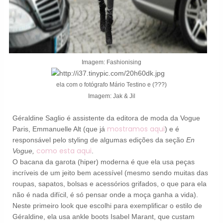
Imagem: Fashionising
ela com o fotógrafo Mário Testino e (???)
Imagem: Jak & Jil
Géraldine Saglio é assistente da editora de moda da Vogue
mostramos aqui
Paris, Emmanuelle Alt (que já
) e é
responsável pelo styling de algumas edições da seção
En
como esta aqui
Vogue,
.
O bacana da garota (hiper) moderna é que ela usa peças
incríveis de um jeito bem acessível (mesmo sendo muitas das
roupas, sapatos, bolsas e acessórios grifados, o que para ela
não é nada difícil, é só pensar onde a moça ganha a vida).
Neste primeiro look que escolhi para exemplificar o estilo de
Géraldine, ela usa
ankle boots Isabel Marant, que custam