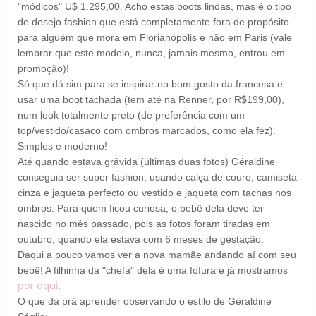
"módicos" U$ 1.295,00. Acho estas boots lindas, mas é o tipo
de desejo fashion que está completamente fora de propósito
para alguém que mora em Florianópolis e não em Paris (vale
lembrar que este modelo, nunca, jamais mesmo, entrou em
promoção)
!
Só que dá sim para se inspirar no bom gosto da francesa e
usar uma boot tachada (tem até na Renner, por R$199,00),
num look totalmente preto (de preferência com um
top/vestido/casaco com ombros marcados, como ela fez).
Simples e moderno!
Até quando estava grávida (últimas duas fotos) Géraldine
conseguia ser super fashion, usando calça de couro, camiseta
cinza e jaqueta perfecto ou vestido e jaqueta com tachas nos
ombros. Para quem ficou curiosa, o bebê dela deve ter
nascido no mês passado, pois as fotos foram tiradas em
outubro, quando ela estava com 6 meses de gestação.
Daqui a pouco vamos ver a nova mamãe andando aí com seu
bebê! A filhinha da "chefa" dela é uma fofura e já mostramos
por aqui
.
O que dá prá aprender observando o estilo de Géraldine