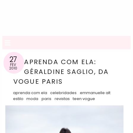
≡
27
APRENDA COM ELA:
FEV
2010
GÉRALDINE SAGLIO, DA
VOGUE PARIS
aprenda com ela
celebridades
emmanuelle alt
estilo
moda
paris
revistas
teen vogue