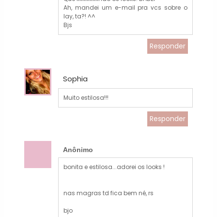
Ah, mandei um e-mail pra vcs sobre o
lay, ta?! ^^
Bjs
Responder
Sophia
Muito estilosa!!!
Responder
Anônimo
bonita e estilosa...adorei os looks !
nas magras td fica bem né, rs
bjo