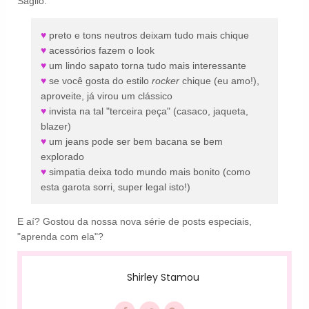
Ságlio:
♥
preto e tons neutros deixam tudo mais chique
♥
acessórios fazem o look
♥
um lindo sapato torna tudo mais interessante
♥
se você gosta do estilo
rocker
chique (eu amo!),
aproveite, já virou um clássico
♥
invista na tal "terceira peça" (casaco, jaqueta,
blazer)
♥
um jeans pode ser bem bacana se bem
explorado
♥
simpatia deixa todo mundo mais bonito (como
esta garota sorri, super legal isto!)
E aí? Gostou da nossa nova série de posts especiais,
"aprenda com ela"?
Shirley Stamou